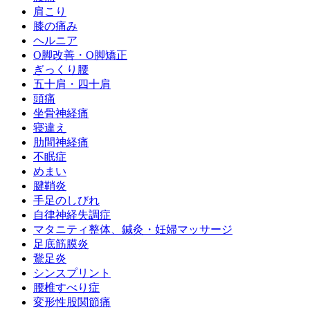
肩こり
膝の痛み
ヘルニア
O脚改善・O脚矯正
ぎっくり腰
五十肩・四十肩
頭痛
坐骨神経痛
寝違え
肋間神経痛
不眠症
めまい
腱鞘炎
手足のしびれ
自律神経失調症
マタニティ整体、鍼灸・妊婦マッサージ
足底筋膜炎
鵞足炎
シンスプリント
腰椎すべり症
変形性股関節痛