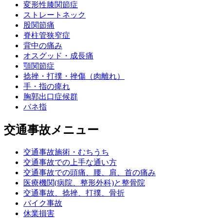
変形性膝関節症
ストレートネック
股関節痛
脊柱管狭窄症
背中の痛み
オスグッド・成長痛
顎関節症
捻挫・打撲・挫傷（肉離れ）
手・指の痺れ
胸郭出口症候群
バネ指
交通事故メニュー
交通事故施術・むちうち
交通事故での上手な通い方
交通事故での頭痛、腰、肩、首の痛み
医療機関(病院、整形外科)と整骨院
交通事故、捻挫、打撲、骨折
バイク事故
休業損害