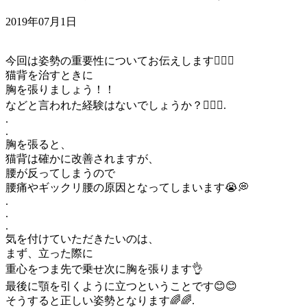
2019年07月1日
今回は姿勢の重要性についてお伝えします🙆‍♀️✨
猫背を治すときに
胸を張りましょう！！
などと言われた経験はないでしょうか？🧘‍♀️✨.
.
.
胸を張ると、
猫背は確かに改善されますが、
腰が反ってしまうので
腰痛やギックリ腰の原因となってしまいます😭💭
.
.
.
気を付けていただきたいのは、
まず、立った際に
重心をつま先で乗せ次に胸を張ります👌
最後に顎を引くように立つということです😊😊
そうすると正しい姿勢となります🌈🌈.